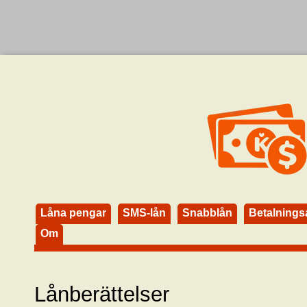
Låna pengar
SMS-lån
Snabblån
Betalning
Om
Lånberättelser